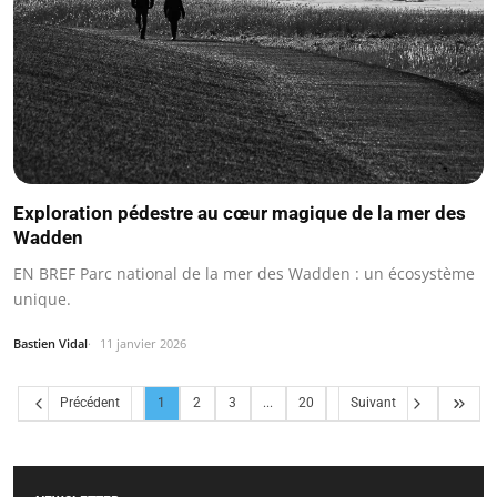
Exploration pédestre au cœur magique de la mer des
Wadden
EN BREF Parc national de la mer des Wadden : un écosystème
unique.
Bastien Vidal
11 janvier 2026
Précédent
1
2
3
...
20
Suivant