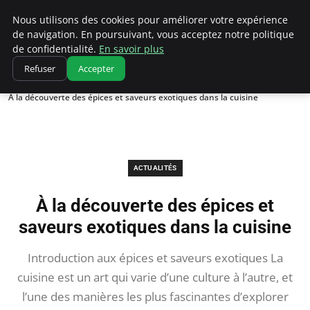
Correze Co
Nous utilisons des cookies pour améliorer votre expérience
de navigation. En poursuivant, vous acceptez notre politique
de confidentialité.
En savoir plus
Refuser
Accepter
Accueil
Actualités
À la découverte des épices et saveurs exotiques dans la cuisine
ACTUALITÉS
À la découverte des épices et
saveurs exotiques dans la cuisine
Introduction aux épices et saveurs exotiques La
cuisine est un art qui varie d’une culture à l’autre, et
l’une des manières les plus fascinantes d’explorer