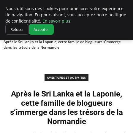
Correze Co
Nous utilisons des cookies pour améliorer votre expérience
de navigation. En poursuivant, vous acceptez notre politique
de confidentialité.
En savoir plus
Refuser
Accepter
Accueil
Aventures et activités
Après le Sri Lanka et la Laponie, cette famille de blogueurs s’immerge
dans les trésors de la Normandie
AVENTURES ET ACTIVITÉS
Après le Sri Lanka et la Laponie,
cette famille de blogueurs
s’immerge dans les trésors de la
Normandie