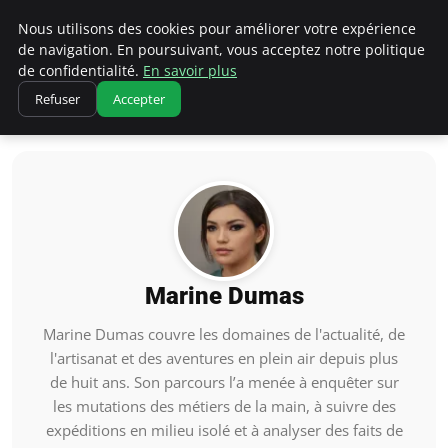
Correze Co
Nous utilisons des cookies pour améliorer votre expérience
de navigation. En poursuivant, vous acceptez notre politique
de confidentialité.
En savoir plus
Refuser
Accepter
Accueil
Marine Dumas
Marine Dumas
Marine Dumas couvre les domaines de l'actualité, de
l'artisanat et des aventures en plein air depuis plus
de huit ans. Son parcours l’a menée à enquêter sur
les mutations des métiers de la main, à suivre des
expéditions en milieu isolé et à analyser des faits de