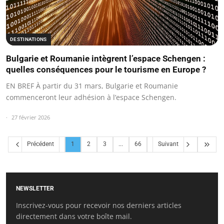
DESTINATIONS
Bulgarie et Roumanie intègrent l’espace Schengen :
quelles conséquences pour le tourisme en Europe ?
EN BREF À partir du 31 mars, Bulgarie et Roumanie
commenceront leur adhésion à l’espace Schengen.
27 février 2026
Précédent
1
2
3
...
66
Suivant
NEWSLETTER
Inscrivez-vous pour recevoir nos derniers articles
directement dans votre boîte mail.