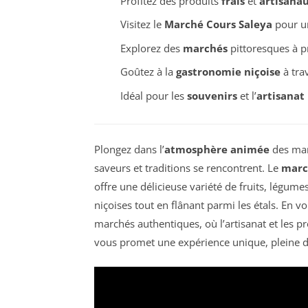
Profitez des produits
frais
et
artisana
Visitez le
Marché Cours Saleya
pour u
Explorez des
marchés
pittoresques à p
Goûtez à la
gastronomie niçoise
à trav
Idéal pour les
souvenirs
et l’
artisanat 
Plongez dans l’
atmosphère animée
des mar
saveurs et traditions se rencontrent. Le
marc
offre une délicieuse variété de fruits, légume
niçoises tout en flânant parmi les étals. En 
marchés authentiques, où l’artisanat et les pr
vous promet une expérience unique, pleine de