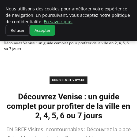
Correze Co
Nous utilisons des cookies pour améliorer votre expérience
de navigation. En poursuivant, vous acceptez notre politique
de confidentialité.
En savoir plus
Refuser
Accepter
Accueil
Conseils de voyage
Découvrez Venise : un guide complet pour profiter de la ville en 2, 4, 5, 6
ou 7 jours
CONSEILS DE VOYAGE
Découvrez Venise : un guide
complet pour profiter de la ville en
2, 4, 5, 6 ou 7 jours
EN BREF Visites incontournables : Découvrez la place