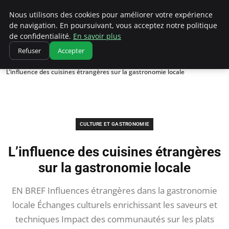
Correze Co
Nous utilisons des cookies pour améliorer votre expérience
de navigation. En poursuivant, vous acceptez notre politique
de confidentialité.
En savoir plus
Refuser
Accepter
Accueil
Culture et gastronomie
L’influence des cuisines étrangères sur la gastronomie locale
CULTURE ET GASTRONOMIE
L’influence des cuisines étrangères
sur la gastronomie locale
EN BREF Influences étrangères dans la gastronomie
locale Échanges culturels enrichissant les saveurs et
techniques Impact des communautés sur les plats