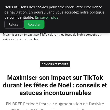
Correze Co
Nous utilisons des cookies pour améliorer votre expérience
de navigation. En poursuivant, vous acceptez notre politique
de confidentialité.
En savoir plus
Refuser
Accepter
Accueil
Conseils pratiques
Maximiser son impact sur TikTok durant les fêtes de Noël : conseils et
astuces incontournables
CONSEILS PRATIQUES
Maximiser son impact sur TikTok
durant les fêtes de Noël : conseils et
astuces incontournables
EN BREF Période festive : Augmentation de l’activité