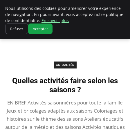
Correze Co
Nous utilisons des cookies pour améliorer votre expérience
de navigation. En poursuivant, vous acceptez notre politique
de confidentialité.
En savoir plus
Refuser
Accepter
Accueil
Actualités
Quelles activités faire selon les saisons ?
ACTUALITÉS
Quelles activités faire selon les
saisons ?
EN BREF Activités saisonnières pour toute la famille
Jeux et bricolages adaptés aux saisons Coloriages et
histoires sur le thème des saisons Ateliers éducatifs
autour de la météo et des saisons Activités nautiques