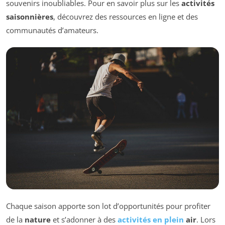
souvenirs inoubliables. Pour en savoir plus sur les
activités
saisonnières
, découvrez des ressources en ligne et des
communautés d’amateurs.
Chaque saison apporte son lot d’opportunités pour profiter
de la
nature
et s’adonner à des
activités en plein
air
. Lors