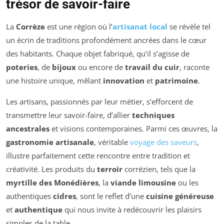
trésor de savoir-faire
La
Corrèze
est une région où l’
artisanat local
se révèle tel
un écrin de traditions profondément ancrées dans le cœur
des habitants. Chaque objet fabriqué, qu’il s’agisse de
poteries
, de
bijoux
ou encore de
travail du cuir
, raconte
une histoire unique, mêlant
innovation
et
patrimoine
.
Les artisans, passionnés par leur métier, s’efforcent de
transmettre leur savoir-faire, d’allier
techniques
ancestrales
et visions contemporaines. Parmi ces œuvres, la
gastronomie artisanale
, véritable
voyage des saveurs
,
illustre parfaitement cette rencontre entre tradition et
créativité. Les produits du
terroir
corrézien, tels que la
myrtille des Monédières
, la
viande limousine
ou les
authentiques
cidres
, sont le reflet d’une
cuisine généreuse
et
authentique
qui nous invite à redécouvrir les plaisirs
simples de la table.