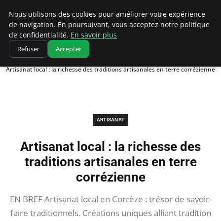
Correze Co
Nous utilisons des cookies pour améliorer votre expérience
de navigation. En poursuivant, vous acceptez notre politique
de confidentialité.
En savoir plus
Refuser
Accepter
Accueil
Artisanat
Artisanat local : la richesse des traditions artisanales en terre corrézienne
ARTISANAT
Artisanat local : la richesse des
traditions artisanales en terre
corrézienne
EN BREF Artisanat local en Corrèze : trésor de savoir-
faire traditionnels. Créations uniques alliant tradition