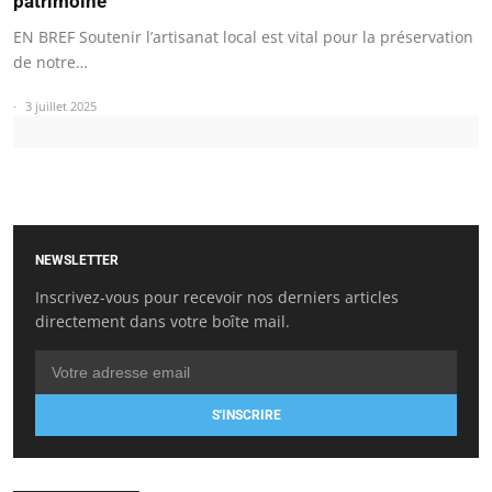
patrimoine
EN BREF Soutenir l’artisanat local est vital pour la préservation
de notre…
3 juillet 2025
NEWSLETTER
Inscrivez-vous pour recevoir nos derniers articles
directement dans votre boîte mail.
S'INSCRIRE