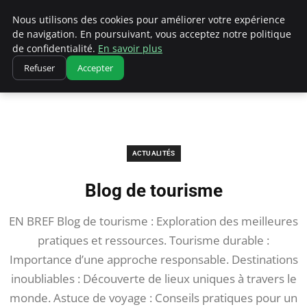
Correze Co
Nous utilisons des cookies pour améliorer votre expérience
de navigation. En poursuivant, vous acceptez notre politique
de confidentialité.
En savoir plus
Refuser
Accepter
Accueil
Actualités
Blog de tourisme
ACTUALITÉS
Blog de tourisme
EN BREF Blog de tourisme : Exploration des meilleures
pratiques et ressources. Tourisme durable :
Importance d’une approche responsable. Destinations
inoubliables : Découverte de lieux uniques à travers le
monde. Astuce de voyage : Conseils pratiques pour un