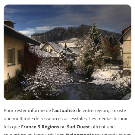
Pour rester informé de l’
actualité
de votre région, il existe
une multitude de ressources accessibles. Les médias locaux
tels que
France 3 Régions
ou
Sud Ouest
offrent une
couverture en temps réel des
événements
marquants et des