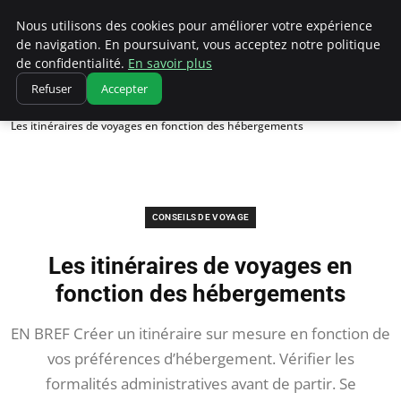
Correze Co
Nous utilisons des cookies pour améliorer votre expérience
de navigation. En poursuivant, vous acceptez notre politique
de confidentialité.
En savoir plus
Refuser
Accepter
Accueil
Conseils de voyage
Les itinéraires de voyages en fonction des hébergements
CONSEILS DE VOYAGE
Les itinéraires de voyages en
fonction des hébergements
EN BREF Créer un itinéraire sur mesure en fonction de
vos préférences d’hébergement. Vérifier les
formalités administratives avant de partir. Se