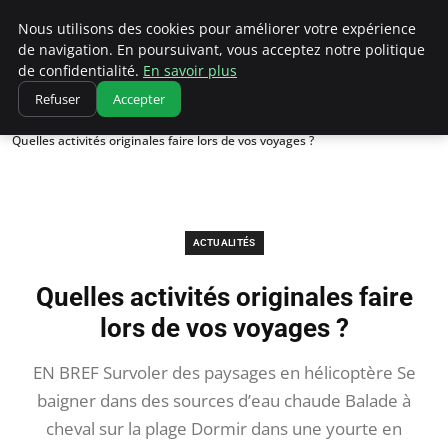
Correze Co
Nous utilisons des cookies pour améliorer votre expérience
de navigation. En poursuivant, vous acceptez notre politique
de confidentialité.
En savoir plus
Refuser
Accepter
Accueil
Actualités
Quelles activités originales faire lors de vos voyages ?
ACTUALITÉS
Quelles activités originales faire
lors de vos voyages ?
EN BREF Survoler des paysages en hélicoptère Se
baigner dans des sources d’eau chaude Balade à
cheval sur la plage Dormir dans une yourte en