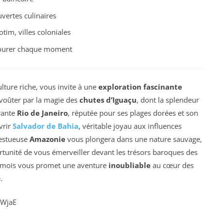
vertes culinaires
otim, villes coloniales
vourer chaque moment
ulture riche, vous invite à une
exploration fascinante
voûter par la magie des
chutes d’Iguaçu
, dont la splendeur
brante
Rio de Janeiro
, réputée pour ses plages dorées et son
vrir
Salvador de Bahia
, véritable joyau aux influences
jestueuse
Amazonie
vous plongera dans une nature sauvage,
ortunité de vous émerveiller devant les trésors baroques des
 mois vous promet une aventure
inoubliable
au cœur des
.
LWjaE