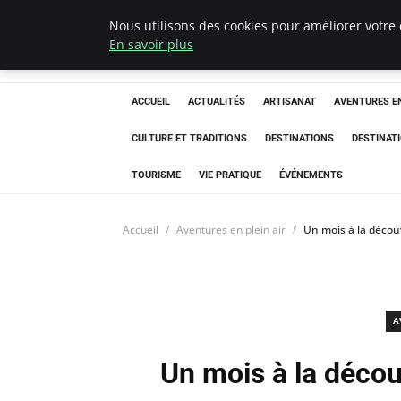
Nous utilisons des cookies pour améliorer votre 
Correze Co
En savoir plus
ACCUEIL
ACTUALITÉS
ARTISANAT
AVENTURES EN
CULTURE ET TRADITIONS
DESTINATIONS
DESTINAT
TOURISME
VIE PRATIQUE
ÉVÉNEMENTS
Accueil
Aventures en plein air
Un mois à la découv
A
Un mois à la décou