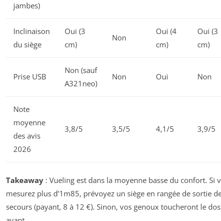
jambes)
Inclinaison
Oui (3
Oui (4
Oui (3
Non
du siège
cm)
cm)
cm)
Non (sauf
Prise USB
Non
Oui
Non
A321neo)
Note
moyenne
3,8/5
3,5/5
4,1/5
3,9/5
des avis
2026
Takeaway
: Vueling est dans la moyenne basse du confort. Si 
mesurez plus d’1m85, prévoyez un siège en rangée de sortie d
secours (payant, 8 à 12 €). Sinon, vos genoux toucheront le dos
avant.