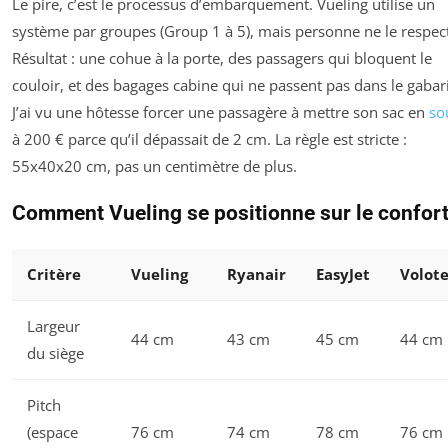
Le pire, c’est le processus d’embarquement. Vueling utilise un
système par groupes (Group 1 à 5), mais personne ne le respec
Résultat : une cohue à la porte, des passagers qui bloquent le
couloir, et des bagages cabine qui ne passent pas dans le gabari
J’ai vu une hôtesse forcer une passagère à mettre son sac en
so
à 200 € parce qu’il dépassait de 2 cm. La règle est stricte :
55x40x20 cm, pas un centimètre de plus.
Comment Vueling se positionne sur le confor
Critère
Vueling
Ryanair
EasyJet
Volot
Largeur
44 cm
43 cm
45 cm
44 cm
du siège
Pitch
(espace
76 cm
74 cm
78 cm
76 cm