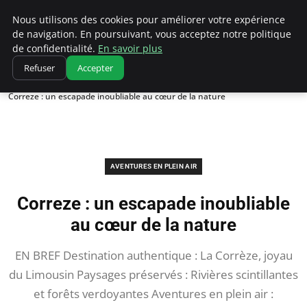
Correze Co
Nous utilisons des cookies pour améliorer votre expérience
de navigation. En poursuivant, vous acceptez notre politique
de confidentialité.
En savoir plus
Refuser
Accepter
Accueil
Aventures en plein air
Correze : un escapade inoubliable au cœur de la nature
AVENTURES EN PLEIN AIR
Correze : un escapade inoubliable
au cœur de la nature
EN BREF Destination authentique : La Corrèze, joyau
du Limousin Paysages préservés : Rivières scintillantes
et forêts verdoyantes Aventures en plein air :